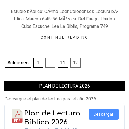
30
Estudio bÃ­blico: CÃ³mo Leer Colosenses Lectura bÃ­
blica: Marcos 6:45-56 MÃºsica: Del Fuego, Unidos
Cuba Escuche: Lea La Biblia, Programa 749
CONTINUE READING
Paginación
Anteriores
1
…
11
12
de
entradas
PLAN DE LECTURA 2026
Descargue el plan de lectura para el año 2026
Plan de Lectura
Descargar
Bíblica 2026