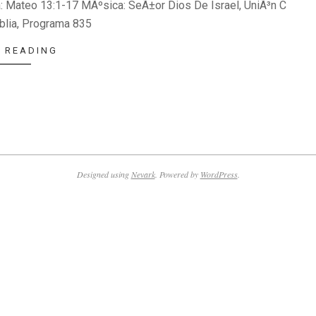
ica: Mateo 13:1-17 MÃºsica: SeÃ±or Dios De Israel, UniÃ³n C
blia, Programa 835
 READING
Designed using
Nevark
. Powered by
WordPress
.