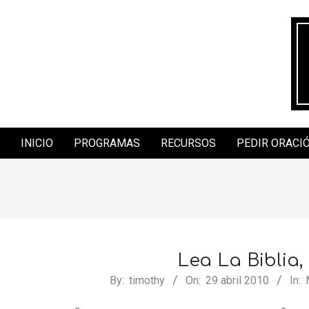
Skip
to
content
INICIO
PROGRAMAS
RECURSOS
PEDIR ORACI
Secondary
Navigation
Menu
Lea La Biblia
2010-
By:
timothy
On:
29 abril 2010
In:
04-