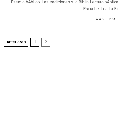
Estudio bÃ­blico: Las tradiciones y la Biblia Lectura bÃ­bl
29
Escuche: Lea La Bi
CONTINUE
Paginación
Anteriores
1
2
de
entradas