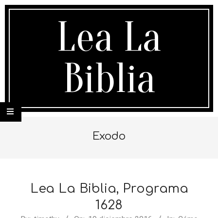
Skip
to
Lea La
content
Biblia
Secondary
Navigation
Exodo
Menu
Lea La Biblia, Programa
1628