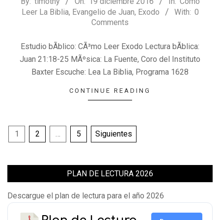
2016-
By:
timothy
On:
19 diciembre 2016
In:
Cómo
Leer La Biblia
,
Evangelio de Juan
,
Exodo
With:
0
12-
Comments
19
Estudio bÃ­blico: CÃ³mo Leer Exodo Lectura bÃ­blica:
Juan 21:18-25 MÃºsica: La Fuente, Coro del Instituto
Baxter Escuche: Lea La Biblia, Programa 1628
CONTINUE READING
Paginación
1
2
…
5
Siguientes
de
entradas
PLAN DE LECTURA 2026
Descargue el plan de lectura para el año 2026