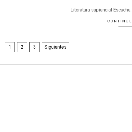
14
Literatura sapiencial Escuche
CONTINUE
Paginación
1
2
3
Siguientes
de
entradas