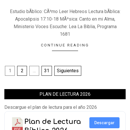
25
Estudio bÃ­blico: CÃ³mo Leer Hebreos Lectura bÃ­blica:
Apocalipsis 17:10-18 MÃºsica: Canto en mi Alma,
Ministerio Voces Escuche: Lea La Biblia, Programa
1681
CONTINUE READING
Paginación
1
2
…
31
Siguientes
de
entradas
PLAN DE LECTURA 2026
Descargue el plan de lectura para el año 2026
Plan de Lectura
Descargar