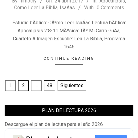
2017-
By:
timothy
On:
24 abril 2017
In:
Apocalipsis
,
Cómo Leer La Biblia
,
IsaÃ­as
With:
0 Comments
04-
24
Estudio bÃ­blico: CÃ³mo Leer IsaÃ­as Lectura bÃ­blica:
Apocalipsis 2:8-11 MÃºsica: TÃº Mi Carro GuÃ­a,
Cuarteto A Imagen Escuche: Lea La Biblia, Programa
1646
CONTINUE READING
Paginación
1
2
…
48
Siguientes
de
entradas
PLAN DE LECTURA 2026
Descargue el plan de lectura para el año 2026