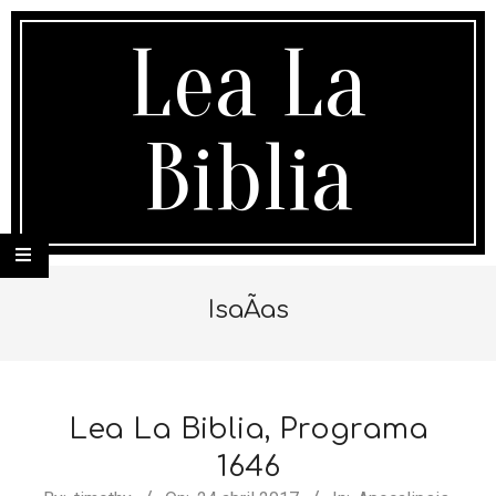
Skip
to
Lea La
content
Biblia
Secondary
Navigation
IsaÃ­as
Menu
Lea La Biblia, Programa
1646