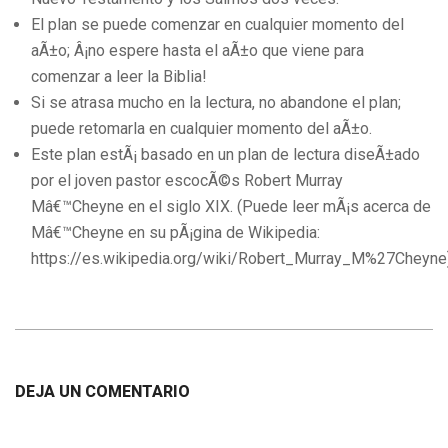
El plan se puede comenzar en cualquier momento del
aÃ±o; Â¡no espere hasta el aÃ±o que viene para
comenzar a leer la Biblia!
Si se atrasa mucho en la lectura, no abandone el plan;
puede retomarla en cualquier momento del aÃ±o.
Este plan estÃ¡ basado en un plan de lectura diseÃ±ado
por el joven pastor escocÃ©s Robert Murray
Mâ€™Cheyne en el siglo XIX. (Puede leer mÃ¡s acerca de
Mâ€™Cheyne en su pÃ¡gina de Wikipedia:
https://es.wikipedia.org/wiki/Robert_Murray_M%27Cheyne
2017-
12-
DEJA UN COMENTARIO
14