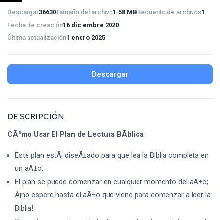
Descargar
36630
Tamaño del archivo
1.58 MB
Recuento de archivos
1
Fecha de creación
16 diciembre 2020
Última actualización
1 enero 2025
Descargar
DESCRIPCIÓN
CÃ³mo Usar El Plan de Lectura BÃ­blica
Este plan estÃ¡ diseÃ±ado para que lea la Biblia completa en
un aÃ±o.
El plan se puede comenzar en cualquier momento del aÃ±o;
Â¡no espere hasta el aÃ±o que viene para comenzar a leer la
Biblia!