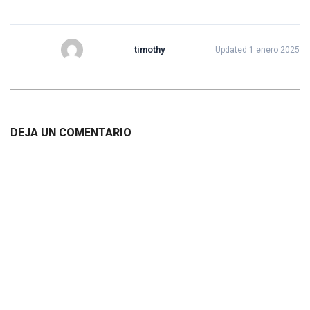
timothy
Updated 1 enero 2025
2020-
12-
DEJA UN COMENTARIO
16