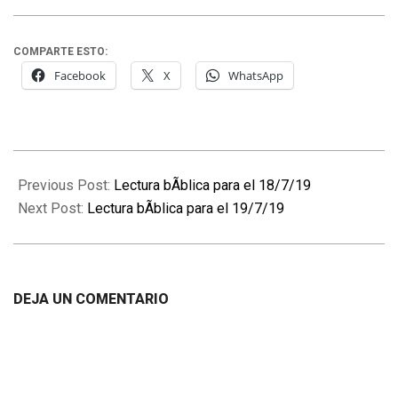
COMPARTE ESTO:
Facebook
X
WhatsApp
2019-
07-
Previous Post:
Lectura bÃ­blica para el 18/7/19
18
Next Post:
Lectura bÃ­blica para el 19/7/19
DEJA UN COMENTARIO