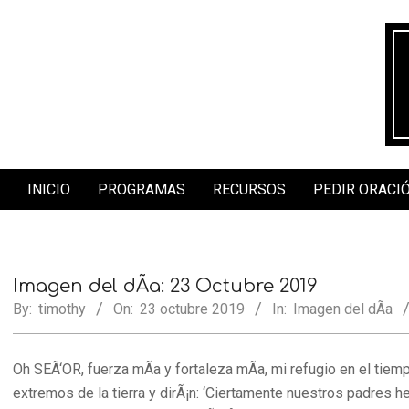
Skip
to
content
INICIO
PROGRAMAS
RECURSOS
PEDIR ORACI
Secondary
Navigation
Menu
Imagen del dÃ­a: 23 Octubre 2019
By:
timothy
On:
23 octubre 2019
In:
Imagen del dÃ­a
Oh SEÃ‘OR, fuerza mÃ­a y fortaleza mÃ­a, mi refugio en el tiemp
extremos de la tierra y dirÃ¡n: ‘Ciertamente nuestros padres 