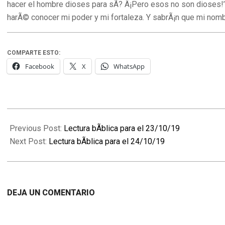
hacer el hombre dioses para sÃ­? Â¡Pero esos no son dioses!’ P
harÃ© conocer mi poder y mi fortaleza. Y sabrÃ¡n que mi nomb
COMPARTE ESTO:
Facebook
X
WhatsApp
2019-
10-
Previous Post:
Lectura bÃ­blica para el 23/10/19
23
Next Post:
Lectura bÃ­blica para el 24/10/19
DEJA UN COMENTARIO