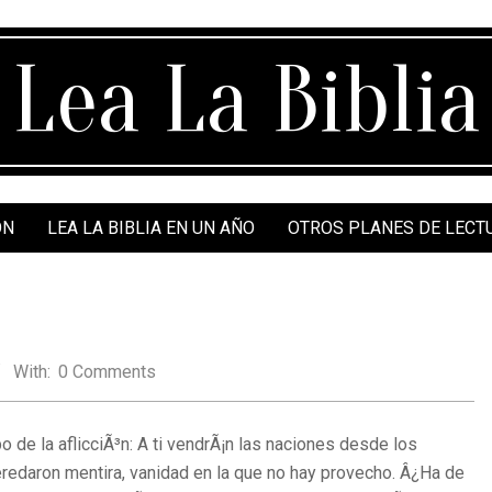
Lea La Biblia
ÓN
LEA LA BIBLIA EN UN AÑO
OTROS PLANES DE LECT
With:
0 Comments
o de la aflicciÃ³n: A ti vendrÃ¡n las naciones desde los
heredaron mentira, vanidad en la que no hay provecho. Â¿Ha de