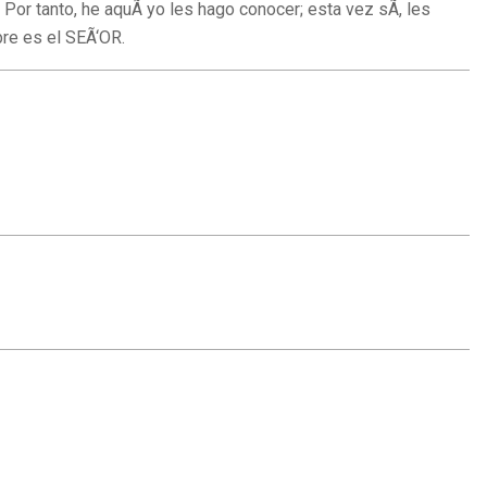
or tanto, he aquÃ­ yo les hago conocer; esta vez sÃ­, les
re es el SEÃ‘OR.