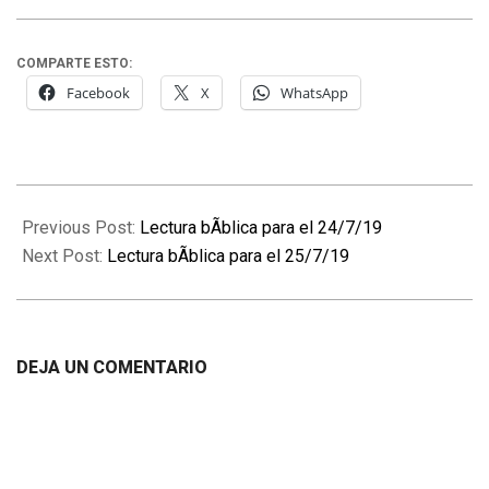
COMPARTE ESTO:
Facebook
X
WhatsApp
2019-
07-
Previous Post:
Lectura bÃ­blica para el 24/7/19
24
Next Post:
Lectura bÃ­blica para el 25/7/19
DEJA UN COMENTARIO