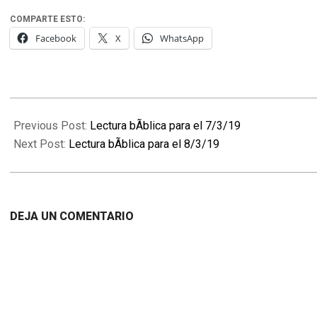
COMPARTE ESTO:
Facebook
X
WhatsApp
2019-
03-
Previous Post:
Lectura bÃ­blica para el 7/3/19
07
Next Post:
Lectura bÃ­blica para el 8/3/19
DEJA UN COMENTARIO