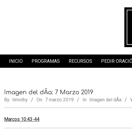
Skip
to
content
INICIO
PROGRAMAS
RECURSOS
PEDIR ORACI
Secondary
Navigation
Menu
Imagen del dÃ­a: 7 Marzo 2019
By:
timothy
On:
7 marzo 2019
In:
Imagen del dÃ­a
Marcos 10:43-44