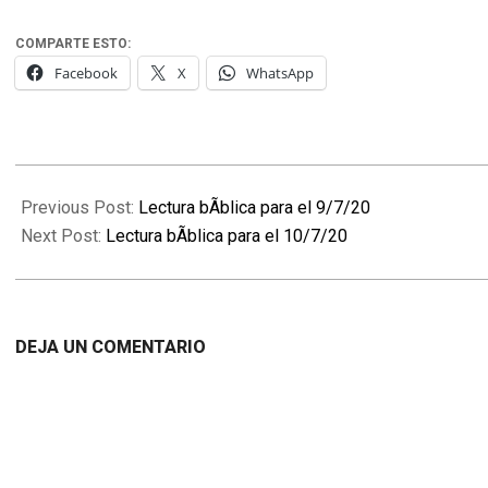
COMPARTE ESTO:
Facebook
X
WhatsApp
2020-
07-
Previous Post:
Lectura bÃ­blica para el 9/7/20
09
Next Post:
Lectura bÃ­blica para el 10/7/20
DEJA UN COMENTARIO