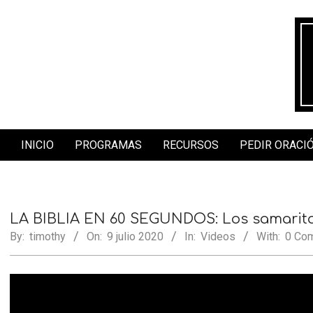
Skip
to
content
INICIO
PROGRAMAS
RECURSOS
PEDIR ORACI
Secondary
Navigation
Menu
LA BIBLIA EN 60 SEGUNDOS: Los samarit
By:
timothy
On:
9 julio 2020
In:
Videos
With:
0 Co