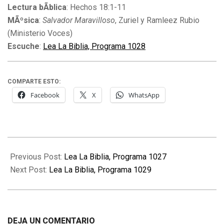
Lectura bÃ­blica
: Hechos 18:1-11
MÃºsica
:
Salvador Maravilloso
, Zuriel y Ramleez Rubio
(Ministerio Voces)
Escuche
:
Lea La Biblia, Programa 1028
COMPARTE ESTO:
Facebook
X
WhatsApp
2011-
02-
Previous Post:
Lea La Biblia, Programa 1027
02
Next Post:
Lea La Biblia, Programa 1029
DEJA UN COMENTARIO