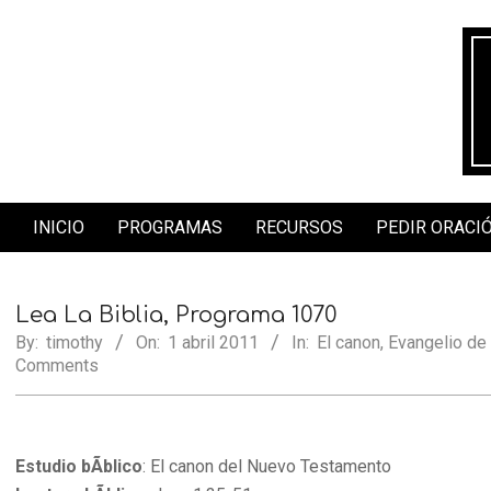
Skip
to
content
INICIO
PROGRAMAS
RECURSOS
PEDIR ORACI
Secondary
Navigation
Menu
Lea La Biblia, Programa 1070
By:
timothy
On:
1 abril 2011
In:
El canon
,
Evangelio de
Comments
Estudio bÃ­blico
: El canon del Nuevo Testamento