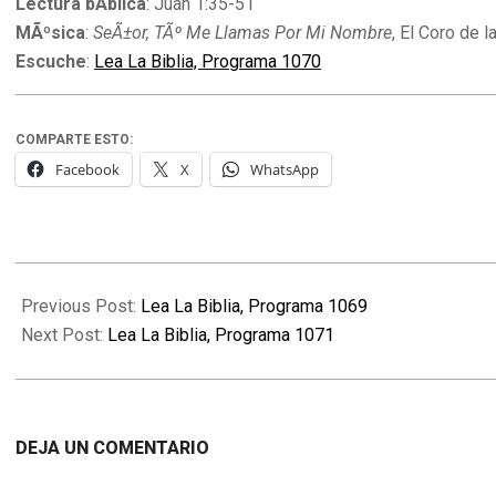
Lectura bÃ­blica
: Juan 1:35-51
MÃºsica
:
SeÃ±or, TÃº Me Llamas Por Mi Nombre
, El Coro de 
Escuche
:
Lea La Biblia, Programa 1070
COMPARTE ESTO:
Facebook
X
WhatsApp
2011-
04-
Previous Post:
Lea La Biblia, Programa 1069
01
Next Post:
Lea La Biblia, Programa 1071
DEJA UN COMENTARIO