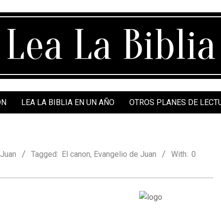
Lea La Biblia
ÓN
LEA LA BIBLIA EN UN AÑO
OTROS PLANES DE LECT
 Juan
Tagged:
El canon
,
Evangelio de Juan
With:
0