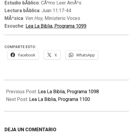
Estudio bÃ­blico
: CÃ³mo Leer AmÃ³s
Lectura bÃ­blica
: Juan 11:17-44
MÃºsica
:
Ven Hoy
, Ministerio Voces
Escuche
:
Lea La Biblia, Programa 1099
COMPARTE ESTO:
Facebook
X
WhatsApp
2011-
05-
Previous Post:
Lea La Biblia, Programa 1098
12
Next Post:
Lea La Biblia, Programa 1100
DEJA UN COMENTARIO