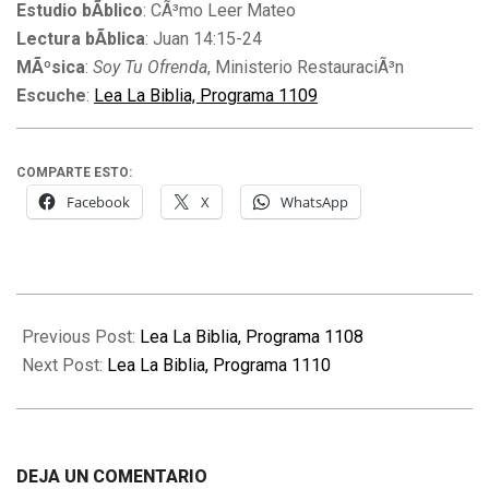
Estudio bÃ­blico
: CÃ³mo Leer Mateo
Lectura bÃ­blica
: Juan 14:15-24
MÃºsica
:
Soy Tu Ofrenda
, Ministerio RestauraciÃ³n
Escuche
:
Lea La Biblia, Programa 1109
COMPARTE ESTO:
Facebook
X
WhatsApp
2011-
05-
Previous Post:
Lea La Biblia, Programa 1108
26
Next Post:
Lea La Biblia, Programa 1110
DEJA UN COMENTARIO