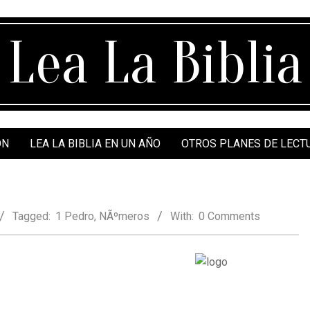
Lea La Biblia
ÓN
LEA LA BIBLIA EN UN AÑO
OTROS PLANES DE LECT
Tagged:
1 Pedro
,
NÃºmeros
With:
0 Comments