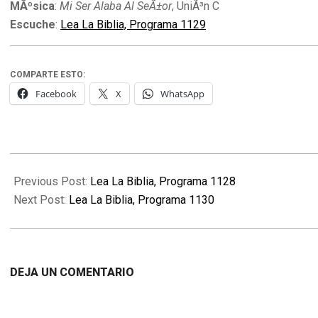
MÃºsica
:
Mi Ser Alaba Al SeÃ±or
, UniÃ³n C
Escuche
:
Lea La Biblia, Programa 1129
COMPARTE ESTO:
Facebook
X
WhatsApp
2011-
06-
Previous Post:
Lea La Biblia, Programa 1128
23
Next Post:
Lea La Biblia, Programa 1130
DEJA UN COMENTARIO