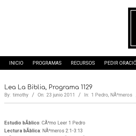
Skip
to
content
INICIO
PROGRAMAS
RECURSOS
PEDIR ORACI
Secondary
Navigation
Menu
Lea La Biblia, Programa 1129
By:
timothy
On:
23 junio 2011
In:
1 Pedro
,
NÃºmeros
Estudio bÃ­blico
: CÃ³mo Leer 1 Pedro
Lectura bÃ­blica
: NÃºmeros 2:1-3:13