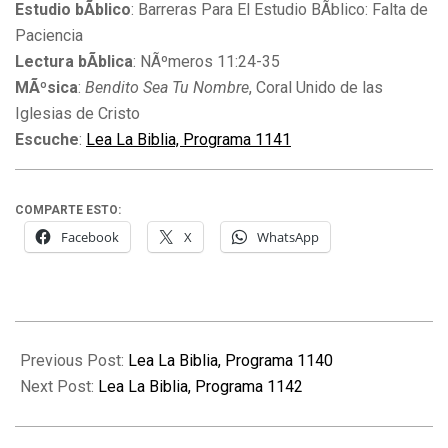
Estudio bÃ­blico
: Barreras Para El Estudio BÃ­blico: Falta de
Paciencia
Lectura bÃ­blica
: NÃºmeros 11:24-35
MÃºsica
:
Bendito Sea Tu Nombre
, Coral Unido de las
Iglesias de Cristo
Escuche
:
Lea La Biblia, Programa 1141
COMPARTE ESTO:
Facebook
X
WhatsApp
2011-
07-
Previous Post:
Lea La Biblia, Programa 1140
11
Next Post:
Lea La Biblia, Programa 1142