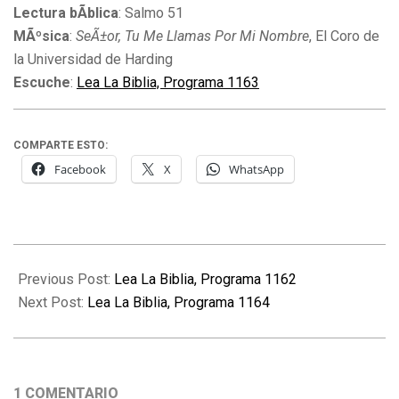
Lectura bÃ­blica
: Salmo 51
MÃºsica
:
SeÃ±or, Tu Me Llamas Por Mi Nombre
, El Coro de
la Universidad de Harding
Escuche
:
Lea La Biblia, Programa 1163
COMPARTE ESTO:
Facebook
X
WhatsApp
2011-
08-
Previous Post:
Lea La Biblia, Programa 1162
10
Next Post:
Lea La Biblia, Programa 1164
1 COMENTARIO