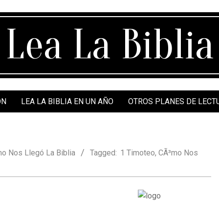
Lea La Biblia
ÓN
LEA LA BIBLIA EN UN AÑO
OTROS PLANES DE LECT
o Nos Llegó La Biblia
Tagged:
1 Timoteo
,
CÃ³mo Nos