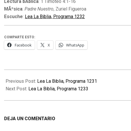
Lectura bÃ­blica
: 1 Timoteo 4:1-16
MÃºsica
:
Padre Nuestro
, Zuriel Figueroa
Escuche
:
Lea La Biblia, Programa 1232
COMPARTE ESTO:
Facebook
X
WhatsApp
2011-
11-
Previous Post:
Lea La Biblia, Programa 1231
15
Next Post:
Lea La Biblia, Programa 1233
DEJA UN COMENTARIO