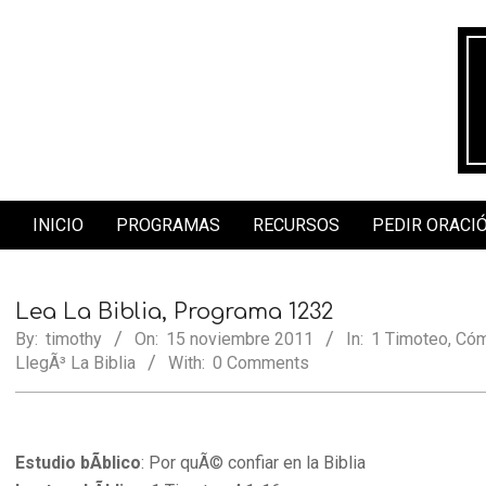
Skip
to
content
INICIO
PROGRAMAS
RECURSOS
PEDIR ORACI
Secondary
Navigation
Menu
Lea La Biblia, Programa 1232
By:
timothy
On:
15 noviembre 2011
In:
1 Timoteo
,
Cóm
LlegÃ³ La Biblia
With:
0 Comments
Estudio bÃ­blico
: Por quÃ© confiar en la Biblia