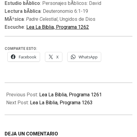
Estudio bÃ­blico
: Personajes bÃ­blicos: David
Lectura bÃ­blica
: Deuteronomio 6:1-19
MÃºsica
:
Padre Celestial
, Ungidos de Dios
Escuche
:
Lea La Biblia, Programa 1262
COMPARTE ESTO:
Facebook
X
WhatsApp
2011-
12-
Previous Post:
Lea La Biblia, Programa 1261
27
Next Post:
Lea La Biblia, Programa 1263
DEJA UN COMENTARIO