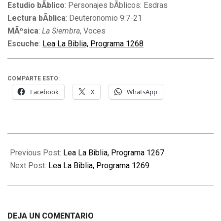
Estudio bÃ­blico
: Personajes bÃ­blicos: Esdras
Lectura bÃ­blica
: Deuteronomio 9:7-21
MÃºsica
:
La Siembra
, Voces
Escuche
:
Lea La Biblia, Programa 1268
COMPARTE ESTO:
Facebook
X
WhatsApp
2012-
01-
Previous Post:
Lea La Biblia, Programa 1267
04
Next Post:
Lea La Biblia, Programa 1269
DEJA UN COMENTARIO