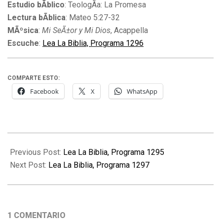
Estudio bÃ­blico
: TeologÃ­a: La Promesa
Lectura bÃ­blica
: Mateo 5:27-32
MÃºsica
:
Mi SeÃ±or y Mi Dios
, Acappella
Escuche
:
Lea La Biblia, Programa 1296
COMPARTE ESTO:
Facebook
X
WhatsApp
2012-
02-
Previous Post:
Lea La Biblia, Programa 1295
13
Next Post:
Lea La Biblia, Programa 1297
1 COMENTARIO