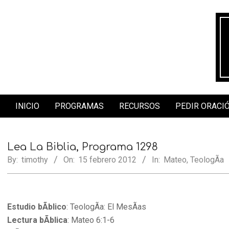
Skip
to
content
INICIO
PROGRAMAS
RECURSOS
PEDIR ORACI
Secondary
Navigation
Menu
Lea La Biblia, Programa 1298
By:
timothy
On:
15 febrero 2012
In:
Mateo
,
TeologÃ­a
Estudio bÃ­blico
: TeologÃ­a: El MesÃ­as
Lectura bÃ­blica
: Mateo 6:1-6