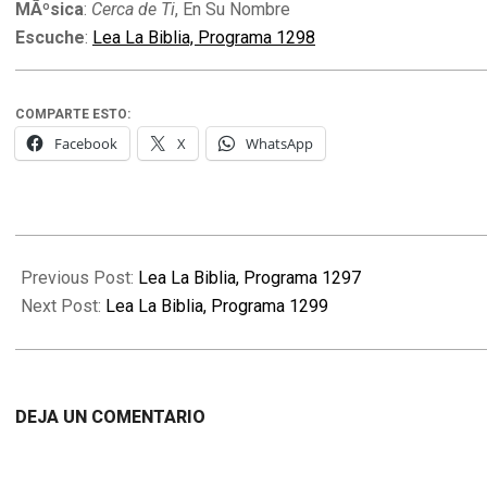
MÃºsica
:
Cerca de Ti
, En Su Nombre
Escuche
:
Lea La Biblia, Programa 1298
COMPARTE ESTO:
Facebook
X
WhatsApp
2012-
02-
Previous Post:
Lea La Biblia, Programa 1297
15
Next Post:
Lea La Biblia, Programa 1299
DEJA UN COMENTARIO