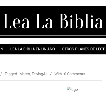
Lea La Biblia
ÓN
LEA LA BIBLIA EN UN AÑO
OTROS PLANES DE LECT
Tagged:
Mateo
,
TeologÃ­a
With:
0 Comments