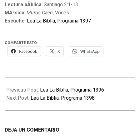
Lectura bÃ­blica
: Santiago 2:1-13
MÃºsica
:
Muros Caen
, Voces
Escuche
:
Lea La Biblia, Programa 1397
COMPARTE ESTO:
Facebook
X
WhatsApp
2012-
07-
Previous Post:
Lea La Biblia, Programa 1396
09
Next Post:
Lea La Biblia, Programa 1398
DEJA UN COMENTARIO