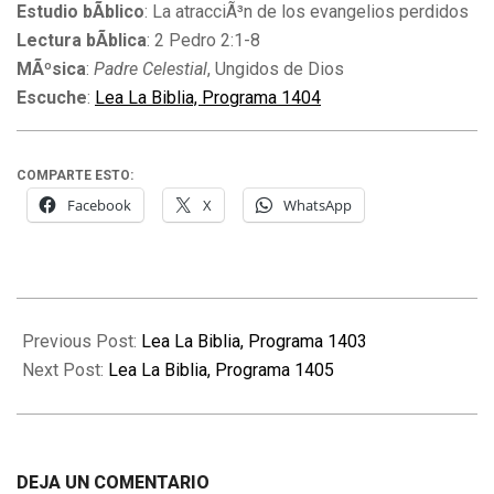
Estudio bÃ­blico
: La atracciÃ³n de los evangelios perdidos
Lectura bÃ­blica
: 2 Pedro 2:1-8
MÃºsica
:
Padre Celestial
, Ungidos de Dios
Escuche
:
Lea La Biblia, Programa 1404
COMPARTE ESTO:
Facebook
X
WhatsApp
2012-
08-
Previous Post:
Lea La Biblia, Programa 1403
27
Next Post:
Lea La Biblia, Programa 1405
DEJA UN COMENTARIO