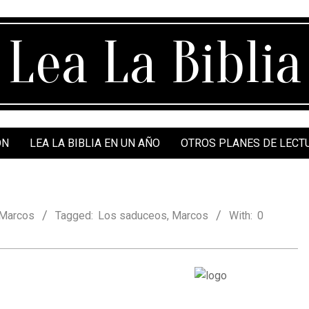
Lea La Biblia
ÓN
LEA LA BIBLIA EN UN AÑO
OTROS PLANES DE LECT
Marcos
Tagged:
Los saduceos
,
Marcos
With:
0