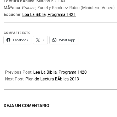
Lectura bÃ­blica
: Marcos 5:21-43
MÃºsica
:
Gracias
, Zuriel y Ramleez Rubio (Ministerio Voces)
Escuche
:
Lea La Biblia, Programa 1421
COMPARTE ESTO:
Facebook
X
WhatsApp
2012-
12-
Previous Post:
Lea La Biblia, Programa 1420
24
Next Post:
Plan de Lectura BÃ­blica 2013
DEJA UN COMENTARIO