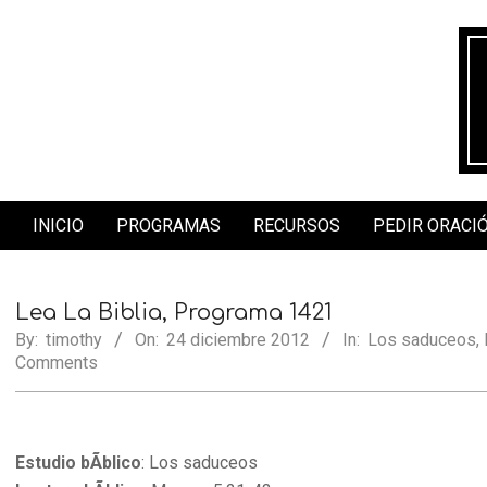
Skip
to
content
INICIO
PROGRAMAS
RECURSOS
PEDIR ORACI
Secondary
Navigation
Menu
Lea La Biblia, Programa 1421
By:
timothy
On:
24 diciembre 2012
In:
Los saduceos
,
Comments
Estudio bÃ­blico
: Los saduceos