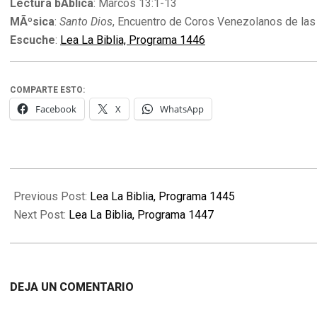
Lectura bÃ­blica
: Marcos 13:1-13
MÃºsica
:
Santo Dios
, Encuentro de Coros Venezolanos de las 
Escuche
:
Lea La Biblia, Programa 1446
COMPARTE ESTO:
Facebook
X
WhatsApp
2013-
06-
Previous Post:
Lea La Biblia, Programa 1445
17
Next Post:
Lea La Biblia, Programa 1447
DEJA UN COMENTARIO