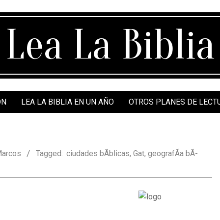
Lea La Biblia
ÓN
LEA LA BIBLIA EN UN AÑO
OTROS PLANES DE LECT
arcos
Tagged:
ciudades bÃ­blicas
,
Gat
,
geografÃ­a bÃ­