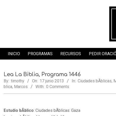
Skip
to
content
INICIO
PROGRAMAS
RECURSOS
PEDIR ORACI
Secondary
Navigation
Menu
Lea La Biblia, Programa 1446
By:
timothy
On:
17 junio 2013
In:
Ciudades bÃ­blicas
,
M
blica
,
Marcos
With:
0 Comments
Estudio bÃ­blico
: Ciudades bÃ­blicas: Gaza