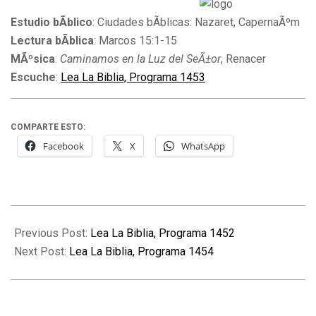
Estudio bÃ­blico
: Ciudades bÃ­blicas: Nazaret, CapernaÃºm
Lectura bÃ­blica
: Marcos 15:1-15
MÃºsica
:
Caminamos en la Luz del SeÃ±or
, Renacer
Escuche
:
Lea La Biblia, Programa 1453
COMPARTE ESTO:
Facebook
X
WhatsApp
2013-
08-
Previous Post:
Lea La Biblia, Programa 1452
05
Next Post:
Lea La Biblia, Programa 1454