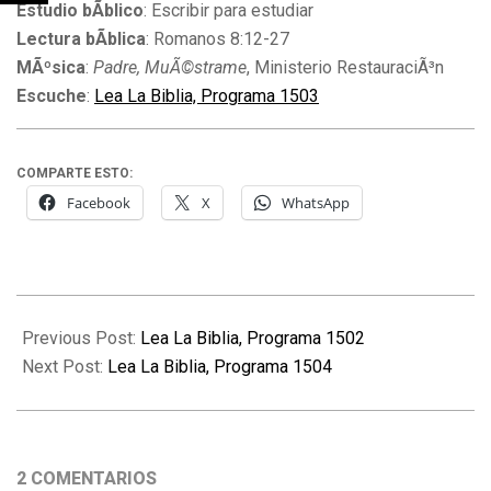
Estudio bÃ­blico
: Escribir para estudiar
Lectura bÃ­blica
: Romanos 8:12-27
MÃºsica
:
Padre, MuÃ©strame
, Ministerio RestauraciÃ³n
Escuche
:
Lea La Biblia, Programa 1503
COMPARTE ESTO:
Facebook
X
WhatsApp
2014-
07-
Previous Post:
Lea La Biblia, Programa 1502
28
Next Post:
Lea La Biblia, Programa 1504
2 COMENTARIOS