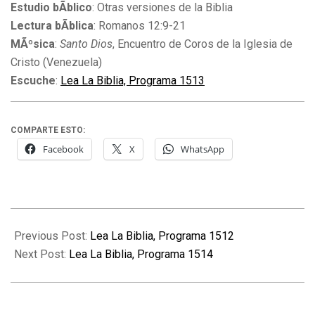
Estudio bÃ­blico
: Otras versiones de la Biblia
Lectura bÃ­blica
: Romanos 12:9-21
MÃºsica
:
Santo Dios
, Encuentro de Coros de la Iglesia de
Cristo (Venezuela)
Escuche
:
Lea La Biblia, Programa 1513
COMPARTE ESTO:
Facebook
X
WhatsApp
2014-
10-
Previous Post:
Lea La Biblia, Programa 1512
06
Next Post:
Lea La Biblia, Programa 1514