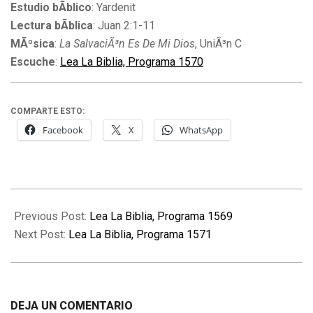
Estudio bÃ­blico
: Yardenit
Lectura bÃ­blica
: Juan 2:1-11
MÃºsica
:
La SalvaciÃ³n Es De Mi Dios
, UniÃ³n C
Escuche
:
Lea La Biblia, Programa 1570
COMPARTE ESTO:
Facebook
X
WhatsApp
2015-
11-
Previous Post:
Lea La Biblia, Programa 1569
09
Next Post:
Lea La Biblia, Programa 1571
DEJA UN COMENTARIO