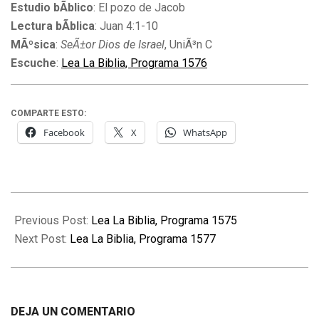
Estudio bÃ­blico
: El pozo de Jacob
Lectura bÃ­blica
: Juan 4:1-10
MÃºsica
:
SeÃ±or Dios de Israel
, UniÃ³n C
Escuche
:
Lea La Biblia, Programa 1576
COMPARTE ESTO:
Facebook
X
WhatsApp
2015-
12-
Previous Post:
Lea La Biblia, Programa 1575
21
Next Post:
Lea La Biblia, Programa 1577
DEJA UN COMENTARIO