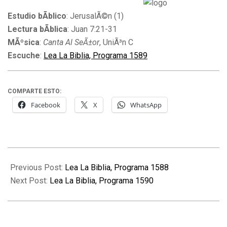
Estudio bÃ­blico
: JerusalÃ©n (1)
Lectura bÃ­blica
: Juan 7:21-31
MÃºsica
:
Canta Al SeÃ±or
, UniÃ³n C
Escuche
:
Lea La Biblia, Programa 1589
COMPARTE ESTO:
Facebook
X
WhatsApp
2016-
03-
Previous Post:
Lea La Biblia, Programa 1588
21
Next Post:
Lea La Biblia, Programa 1590