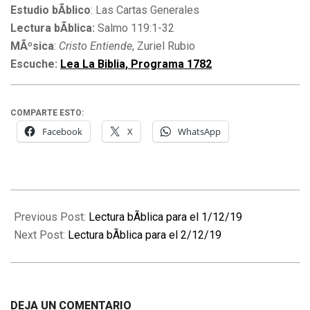
Estudio bÃ­blico
: Las Cartas Generales
Lectura bÃ­blica:
Salmo 119:1-32
MÃºsica
:
Cristo Entiende
, Zuriel Rubio
Escuche:
Lea La Biblia, Programa 1782
COMPARTE ESTO:
Facebook
X
WhatsApp
2019-
12-
Previous Post:
Lectura bÃ­blica para el 1/12/19
02
Next Post:
Lectura bÃ­blica para el 2/12/19
DEJA UN COMENTARIO