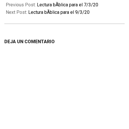
03-
Previous Post:
Lectura bÃ­blica para el 7/3/20
08
Next Post:
Lectura bÃ­blica para el 9/3/20
DEJA UN COMENTARIO