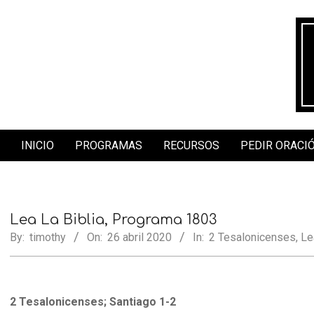
Skip
to
content
INICIO
PROGRAMAS
RECURSOS
PEDIR ORACI
Secondary
Navigation
Menu
Lea La Biblia, Programa 1803
By:
timothy
On:
26 abril 2020
In:
2 Tesalonicenses
,
Le
2 Tesalonicenses; Santiago 1-2