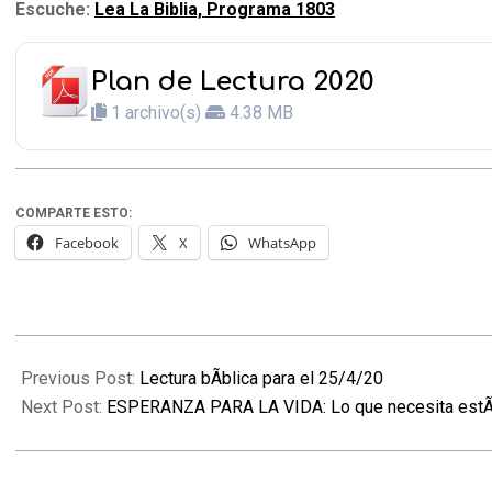
Escuche:
Lea La Biblia, Programa 1803
Plan de Lectura 2020
1 archivo(s)
4.38 MB
COMPARTE ESTO:
Facebook
X
WhatsApp
2020-
04-
Previous Post:
Lectura bÃ­blica para el 25/4/20
26
Next Post:
ESPERANZA PARA LA VIDA: Lo que necesita estÃ¡ 