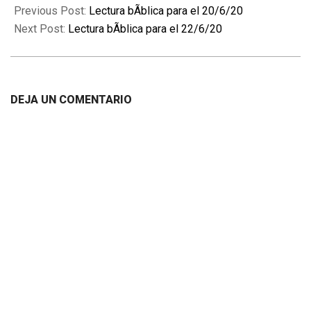
06-
Previous Post:
Lectura bÃ­blica para el 20/6/20
21
Next Post:
Lectura bÃ­blica para el 22/6/20
DEJA UN COMENTARIO