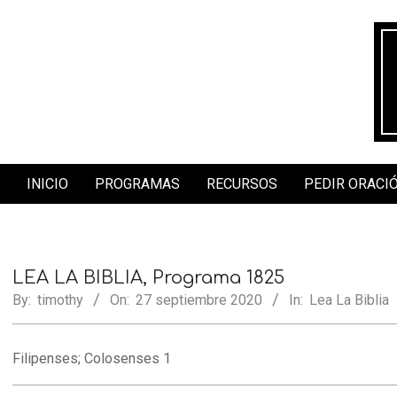
Skip
to
content
INICIO
PROGRAMAS
RECURSOS
PEDIR ORACI
Secondary
Navigation
Menu
LEA LA BIBLIA, Programa 1825
By:
timothy
On:
27 septiembre 2020
In:
Lea La Biblia
Filipenses; Colosenses 1