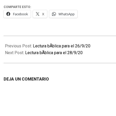
COMPARTE ESTO:
Facebook
X
WhatsApp
2020-
09-
Previous Post:
Lectura bÃ­blica para el 26/9/20
27
Next Post:
Lectura bÃ­blica para el 28/9/20
DEJA UN COMENTARIO