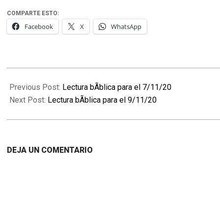
COMPARTE ESTO:
Facebook
X
WhatsApp
2020-
11-
Previous Post:
Lectura bÃ­blica para el 7/11/20
08
Next Post:
Lectura bÃ­blica para el 9/11/20
DEJA UN COMENTARIO