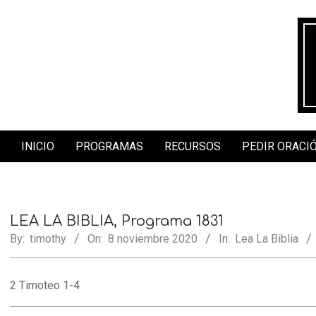
Skip
to
content
INICIO
PROGRAMAS
RECURSOS
PEDIR ORACI
Secondary
Navigation
Menu
LEA LA BIBLIA, Programa 1831
By:
timothy
On:
8 noviembre 2020
In:
Lea La Biblia
2 Timoteo 1-4