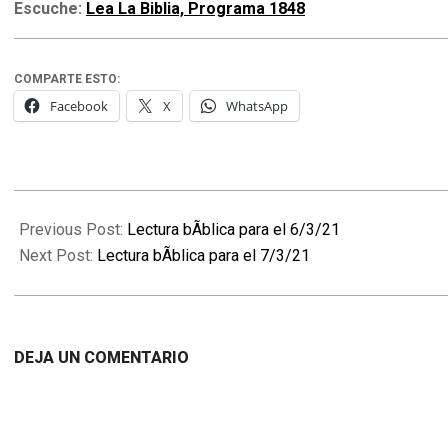
Escuche:
Lea La Biblia, Programa 1848
COMPARTE ESTO:
Facebook
X
WhatsApp
2021-
03-
Previous Post:
Lectura bÃ­blica para el 6/3/21
07
Next Post:
Lectura bÃ­blica para el 7/3/21
DEJA UN COMENTARIO