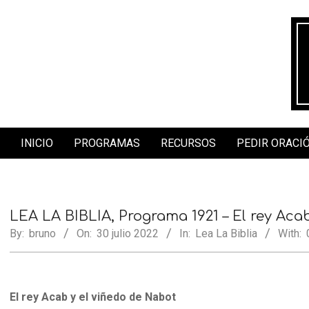
Skip
to
content
INICIO
PROGRAMAS
RECURSOS
PEDIR ORACI
Secondary
Navigation
Menu
LEA LA BIBLIA, Programa 1921 – El rey Aca
By:
bruno
On:
30 julio 2022
In:
Lea La Biblia
With:
El rey Acab y el viñedo de Nabot