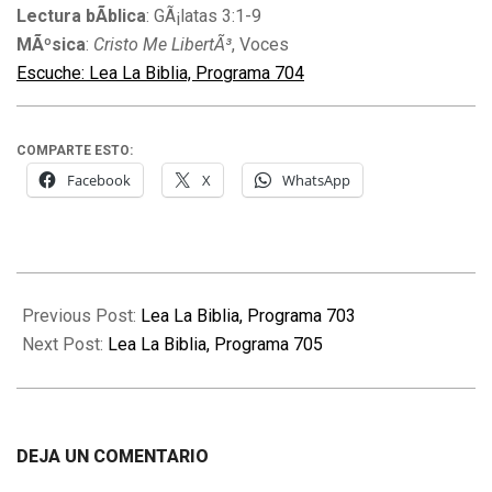
Lectura bÃ­blica
: GÃ¡latas 3:1-9
MÃºsica
:
Cristo Me LibertÃ³
, Voces
Escuche: Lea La Biblia, Programa 704
COMPARTE ESTO:
Facebook
X
WhatsApp
2009-
10-
Previous Post:
Lea La Biblia, Programa 703
28
Next Post:
Lea La Biblia, Programa 705
DEJA UN COMENTARIO