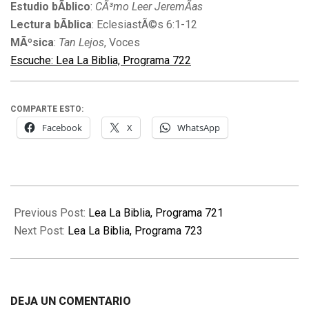
Estudio bÃ­blico
:
CÃ³mo Leer JeremÃ­as
Lectura bÃ­blica
: EclesiastÃ©s 6:1-12
MÃºsica
:
Tan Lejos
, Voces
Escuche: Lea La Biblia, Programa 722
COMPARTE ESTO:
Facebook
X
WhatsApp
2009-
11-
Previous Post:
Lea La Biblia, Programa 721
23
Next Post:
Lea La Biblia, Programa 723
DEJA UN COMENTARIO