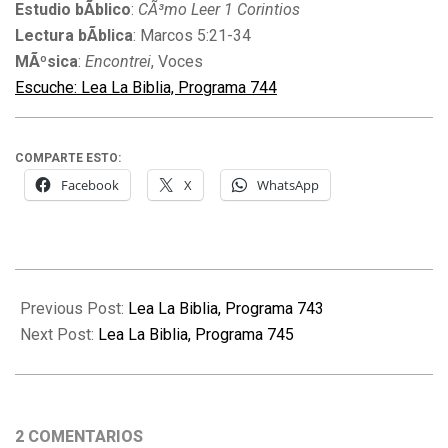
Estudio bÃ­blico
:
CÃ³mo Leer 1 Corintios
Lectura bÃ­blica
: Marcos 5:21-34
MÃºsica
:
Encontrei
, Voces
Escuche: Lea La Biblia, Programa 744
COMPARTE ESTO:
Facebook
X
WhatsApp
2009-
12-
Previous Post:
Lea La Biblia, Programa 743
23
Next Post:
Lea La Biblia, Programa 745
2 COMENTARIOS