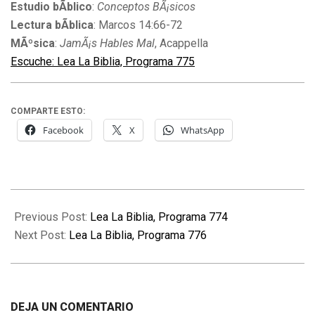
Estudio bÃ­blico
:
Conceptos BÃ¡sicos
Lectura bÃ­blica
: Marcos 14:66-72
MÃºsica
:
JamÃ¡s Hables Mal
, Acappella
Escuche: Lea La Biblia, Programa 775
COMPARTE ESTO:
Facebook
X
WhatsApp
2010-
02-
Previous Post:
Lea La Biblia, Programa 774
04
Next Post:
Lea La Biblia, Programa 776
DEJA UN COMENTARIO