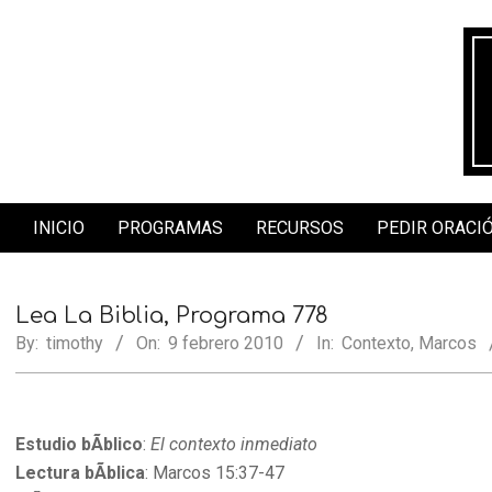
Skip
to
content
INICIO
PROGRAMAS
RECURSOS
PEDIR ORACI
Secondary
Navigation
Menu
Lea La Biblia, Programa 778
By:
timothy
On:
9 febrero 2010
In:
Contexto
,
Marcos
Estudio bÃ­blico
:
El contexto inmediato
Lectura bÃ­blica
: Marcos 15:37-47