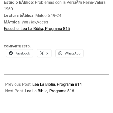
Estudio bÃ­blico
: Problemas con la VersiÃ³n Reina-Valera
1960
Lectura bÃ­blica
: Mateo 6:19-24
MÃºsica
:
Ven Hoy
,Voces
Escuche: Lea La Biblia, Programa 815
COMPARTE ESTO:
Facebook
X
WhatsApp
2010-
04-
Previous Post:
Lea La Biblia, Programa 814
01
Next Post:
Lea La Biblia, Programa 816