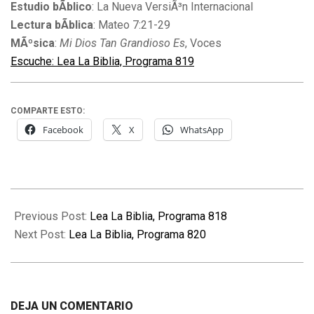
Estudio bÃ­blico
: La Nueva VersiÃ³n Internacional
Lectura bÃ­blica
: Mateo 7:21-29
MÃºsica
:
Mi Dios Tan Grandioso Es
, Voces
Escuche: Lea La Biblia, Programa 819
COMPARTE ESTO:
Facebook
X
WhatsApp
2010-
04-
Previous Post:
Lea La Biblia, Programa 818
07
Next Post:
Lea La Biblia, Programa 820
DEJA UN COMENTARIO